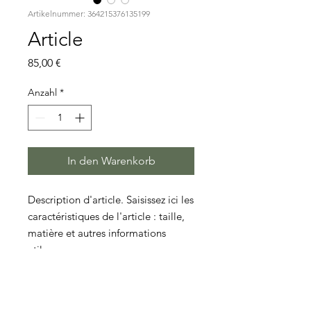
Artikelnummer: 364215376135199
Article
Preis
85,00 €
Anzahl
*
In den Warenkorb
Description d'article. Saisissez ici les 
caractéristiques de l'article : taille, 
matière et autres informations 
utiles.
DÉTAILS D'ARTICLE