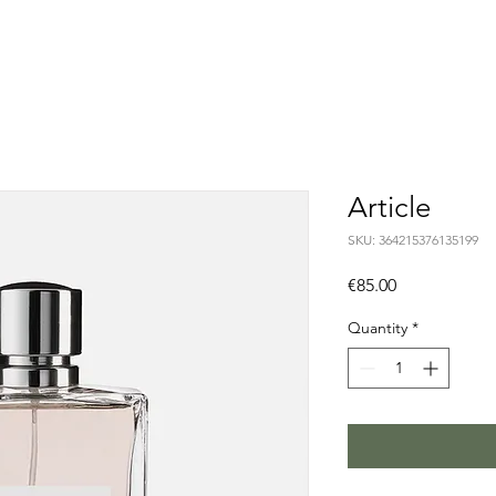
Article
SKU: 364215376135199
Price
€85.00
Quantity
*