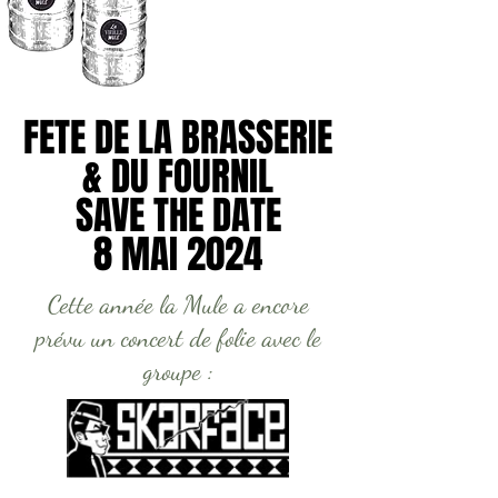
FETE DE LA BRASSERIE
FETE DE LA BRASSERIE
& DU FOURNIL
& DU FOURNIL
SAVE THE DATE
SAVE THE DATE
8 MAI 2024
8 MAI 2024
Cette année la Mule a encore
prévu un concert de folie avec le
groupe :