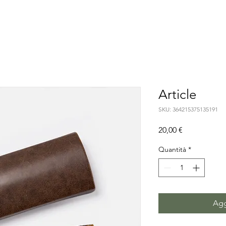
Article
SKU: 364215375135191
Prezzo
20,00 €
Quantità
*
Agg