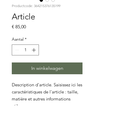
Productcode: 364215376135199
Article
Prijs
€ 85,00
Aantal
*
In winkelwagen
Description d'article. Saisissez ici les 
caractéristiques de l'article : taille, 
matière et autres informations 
utiles.
DÉTAILS D'ARTICLE